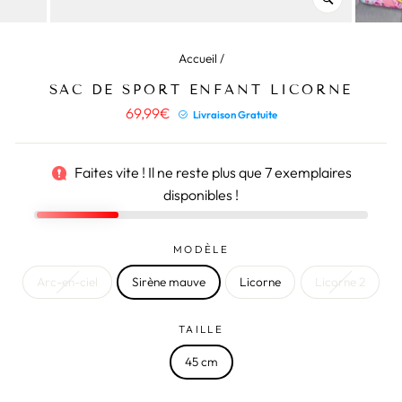
(ESC)
Accueil
/
SAC DE SPORT ENFANT LICORNE
Prix
69,99€
Livraison Gratuite
régulier
Faites vite ! Il ne reste plus que
7
exemplaires
disponibles !
MODÈLE
Arc-en-ciel
Sirène mauve
Licorne
Licorne 2
TAILLE
45 cm