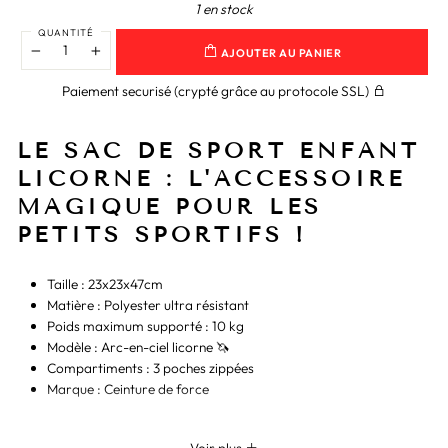
1 en stock
QUANTITÉ
AJOUTER AU PANIER
−
+
Paiement securisé (crypté grâce au protocole SSL)
LE SAC DE SPORT ENFANT
LICORNE : L'ACCESSOIRE
MAGIQUE POUR LES
PETITS SPORTIFS !
Taille : 23x23x47cm
Matière : Polyester ultra résistant
Poids maximum supporté : 10 kg
Modèle : Arc-en-ciel licorne 🦄
Compartiments : 3 poches zippées
Marque : Ceinture de force
Transformez chaque sortie sportive en aventure magique avec notre
sac de sport enfant licorne ! Idéal pour transporter tout le
Voir plus