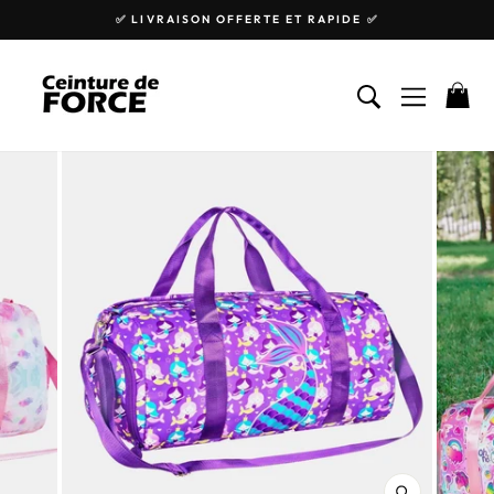
Passer
✅ LIVRAISON OFFERTE ET RAPIDE ✅
au
Diaporama
contenu
Pause
RECHERCHE
NAVIGA
P
FERMER