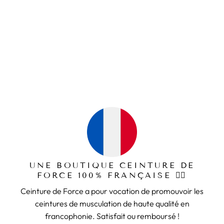
N'hésitez pas à visiter notre collection mère :
sac de sport
SAC DE SPORT ENFANT
LICORNE
69,99€
UNE BOUTIQUE CEINTURE DE
FORCE 100% FRANÇAISE 🏋️‍♂️
Ceinture de Force a pour vocation de promouvoir les
ceintures de musculation de haute qualité en
francophonie. Satisfait ou remboursé !