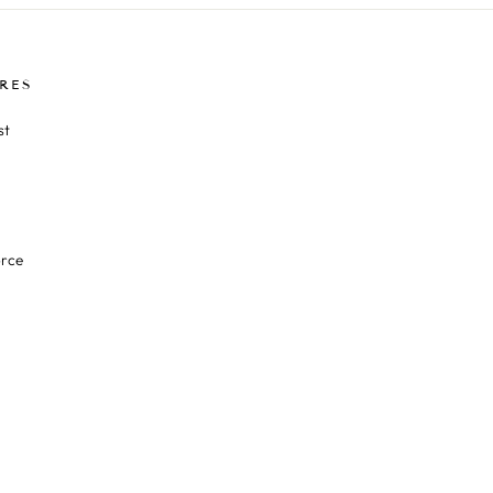
RES
st
orce