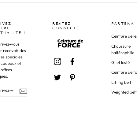
IVEZ
RESTEZ
PARTENAI
TRE
CONNECTÉ
TUALITÉ !
Ceinture de le
crivez-vous
Chaussure
r recevoir des
haltérophilie
res spéciales,
Instagram
Facebook
Gilet lesté
 cadeaux et
 offres
Ceinture de f
ques.
Twitter
Pinterest
Lifting belt
Weighted belt