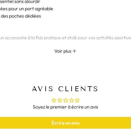
sentiel sans alourdir
rées pour un port agréable
c des poches dédiées
accessoire à la fois pratique et stylé pour vos activités sportives
er et élégant, ce sac est idéal pour la salle de sport, les randonn
Voir plus
ans les conditions les plus rigoureuses.
RIENCE SPORTIVE AVEC UN S
artir pour une session de musculation ou de fitness, ce sac à dos co
AVIS CLIENTS
s, chaussures et autres accessoires de sport. Léger et ergonomi
Soyez le premier à écrire un avis
lection :
sac de sport homme
Écrire un avis
port