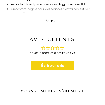
Adaptés à tous types d'exercices de gymnastique 🤸‍♂️
Un confort inégalé pour des séances d'entraînement plus
longues 🕒
Voir plus
Améliorez votre routine de gymnastique avec nos
Gants de
Gymnastique
. Ils offrent une adhérence supérieure, réduisent le
risque de blessures et augmentent le confort pendant les exercices,
vous aidant à atteindre votre potentiel maximum.
AVIS CLIENTS
🤸‍♀️ATTEIGNEZ VOS
Soyez le premier à écrire un avis
OBJECTIFS AVEC NOS
GANTS DE GYMNASTIQUE !
Écrire un avis
Fabriqués avec des matériaux de haute qualité, ces gants sont
parfaits pour des séances d'entraînement intenses. Ils vous
donneront le confort et le contrôle dont vous avez besoin pour vous
dépasser.
VOUS AIMEREZ SÛREMENT
Pour diversifier votre équipement, découvrez nos
Mitaines de
Musculation
ou visitez notre collection de
Chaussures d'Haltérophilie