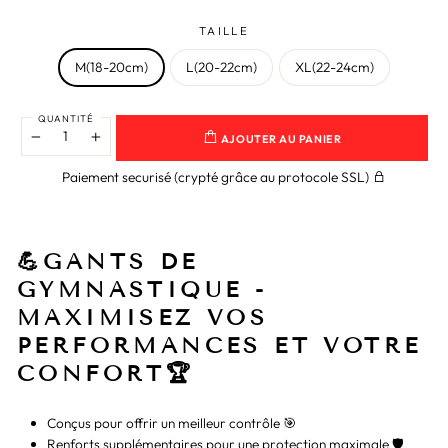
TAILLE
M(18-20cm)
L(20-22cm)
XL(22-24cm)
QUANTITÉ
AJOUTER AU PANIER
−
+
Paiement securisé (crypté grâce au protocole SSL)
💪GANTS DE
GYMNASTIQUE -
MAXIMISEZ VOS
PERFORMANCES ET VOTRE
CONFORT🏆
Conçus pour offrir un meilleur contrôle 🎯
Renforts supplémentaires pour une protection maximale 🛡️