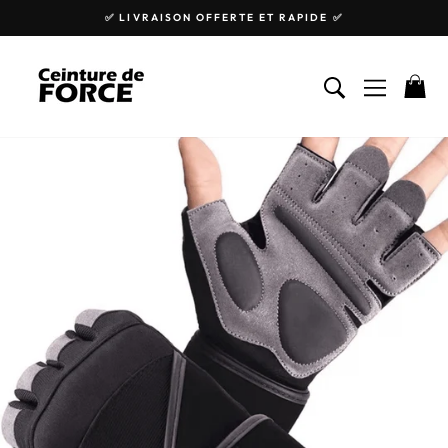
Passer
✅ LIVRAISON OFFERTE ET RAPIDE ✅
au
Diaporama
contenu
Pause
RECHERCHE
NAVIGA
P