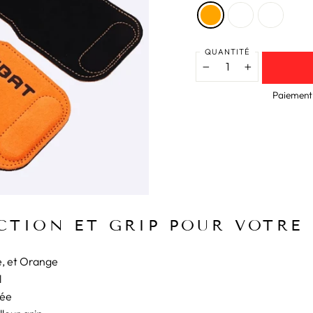
QUANTITÉ
−
+
Paiement 
CTION ET GRIP POUR VOTRE 
e, et Orange
l
rée