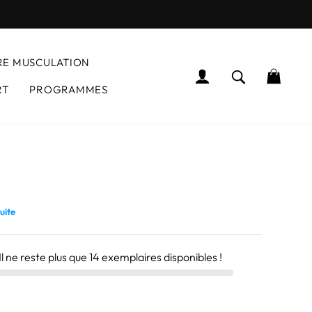
RE MUSCULATION
SE CONNECTER
RECHERCH
PANI
RT
PROGRAMMES
egardent actuellement ce produit
uite
 Il ne reste plus que
14
exemplaires disponibles !