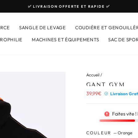
✅ LIVRAISON OFFERTE ET RAPIDE ✅
Diaporama
Pause
ORCE
SANGLE DE LEVAGE
COUDIÈRE ET GENOUILLÈ
ROPHILIE
MACHINES ET ÉQUIPEMENTS
SAC DE SPO
Accueil
/
6
personnes r
GANT GYM
39,99€
Prix
Livraison Grat
régulier
Faites vite !
COULEUR
—
Orange