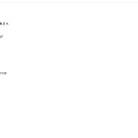
RES
st
orce