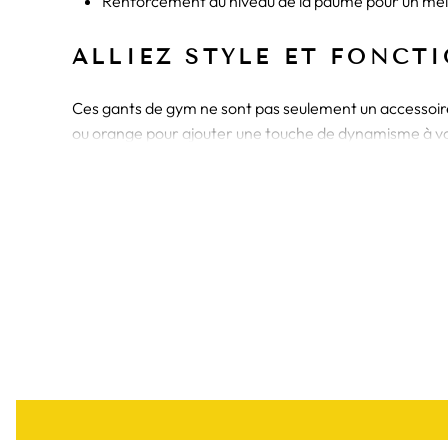
Renforcement au niveau de la paume pour un meil
ALLIEZ STYLE ET FONCT
Ces gants de gym ne sont pas seulement un accessoire, 
ou orange pour ajouter une touche de dynamisme à vot
pour une performance accrue.
La conception ergonomique de ces gants assur
capacité de grip, réduisant ainsi le risque de glisseme
Pour une protection complète lors de vos entraînemen