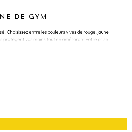
INE DE GYM
é. Choisissez entre les couleurs vives de rouge, jaune
s protègent vos mains tout en améliorant votre prise
 MINIMISEZ LES RISQUES
le renforcement au niveau de la paume augmente votre
ions ou des exercices de kettlebell, ces gants seront vos
meilleurs alliés.
tre
Sangle de Levage en Cuir
.