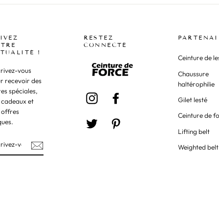
IVEZ
RESTEZ
PARTENAI
TRE
CONNECTÉ
TUALITÉ !
Ceinture de le
crivez-vous
Chaussure
r recevoir des
haltérophilie
res spéciales,
Instagram
Facebook
Gilet lesté
 cadeaux et
 offres
Ceinture de f
ques.
Twitter
Pinterest
Lifting belt
Weighted belt