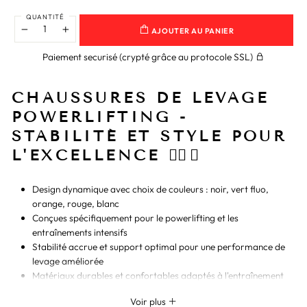
QUANTITÉ
AJOUTER AU PANIER
−
+
Paiement securisé (crypté grâce au protocole SSL)
CHAUSSURES DE LEVAGE
POWERLIFTING -
STABILITÉ ET STYLE POUR
L'EXCELLENCE 🏋️‍♂️🚀
Design dynamique avec choix de couleurs : noir, vert fluo,
orange, rouge, blanc
Conçues spécifiquement pour le powerlifting et les
entraînements intensifs
Stabilité accrue et support optimal pour une performance de
levage améliorée
Matériaux durables et confortables adaptés à l'entraînement
intensif
Voir plus
Marque : Ceinture de force