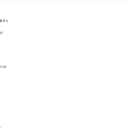
RES
st
orce