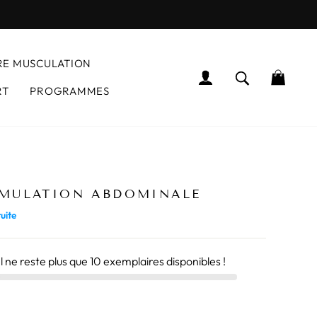
RE MUSCULATION
SE CONNECTER
RECHERCH
PANI
RT
PROGRAMMES
regardent actuellement ce produit
IMULATION ABDOMINALE
uite
 Il ne reste plus que
10
exemplaires disponibles !