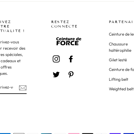
IVEZ
RESTEZ
PARTENAI
TRE
CONNECTÉ
TUALITÉ !
Ceinture de le
crivez-vous
Chaussure
r recevoir des
haltérophilie
res spéciales,
Instagram
Facebook
Gilet lesté
 cadeaux et
 offres
Ceinture de f
ques.
Twitter
Pinterest
Lifting belt
Weighted belt