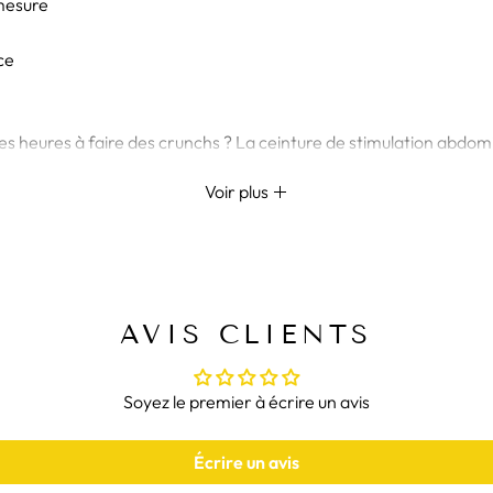
 mesure
ce
des heures à faire des crunchs ? La ceinture de stimulation abdom
6 modes différents et 9 niveaux d’intensité, parfait pour sculpter
Voir plus
ances sans culpabiliser ! 😜
DES ABDOS EN BÉTON,
lectrostimulation devient votre meilleure amie. En utilisant des é
AVIS CLIENTS
haitiez perdre du gras ou gagner du muscle, cette ceinture est c
t en étant agréable à porter. La ceinture est simple à mouiller 
noir sobre s’adapte à toutes les te
Soyez le premier à écrire un avis
ation
. Ou explorez notre collection :
ceinture abdominale
Écrire un avis