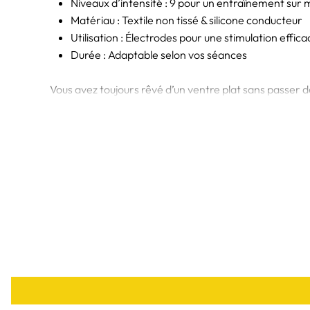
Niveaux d’intensité : 9 pour un entraînement sur
Matériau : Textile non tissé & silicone conducteur
Utilisation : Électrodes pour une stimulation effica
Durée : Adaptable selon vos séances
Vous avez toujours rêvé d’un ventre plat sans passer 
à sa technologie de pointe, cette ceinture vous offre 
Vous pourrez même faire une pause café entre deux sé
Avec notre ceinture de stimulation abdominale, l’é
muscles comme jamais auparavant. Que vous sou
conducteur garantissent une efficacité maximale, tou
Optez pour notre
ceinture abdominale electrostimul