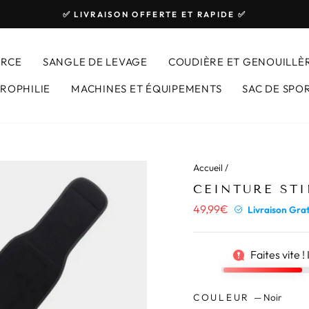
✅ LIVRAISON OFFERTE ET RAPIDE ✅
Diaporama
Pause
ORCE
SANGLE DE LEVAGE
COUDIÈRE ET GENOUILLÈ
ROPHILIE
MACHINES ET ÉQUIPEMENTS
SAC DE SPO
Accueil
/
10
personnes 
CEINTURE ST
49,99€
Prix
Livraison Grat
régulier
Faites vite !
COULEUR
—
Noir