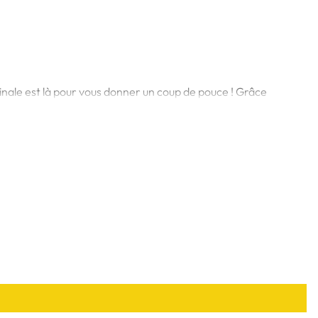
inale est là pour vous donner un coup de pouce ! Grâce
 vos abdos tout en regardant votre série préférée.
 SANS SUEUR NI LARMES !
lectrodes sophistiquées, vous allez pouvoir stimuler vos
onçue pour vous. Son textile non tissé et son silicone
pour une meilleure adhérence des patchs, et son design
nues. Fini les excuses, vos abdos vous remercieront ! 💪