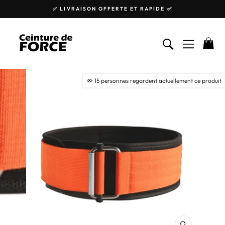
Passer
✅ LIVRAISON OFFERTE ET RAPIDE ✅
au
Diaporama
contenu
Pause
RECHERCHE
NAVIGA
P
15
personnes regardent actuellement ce produit
FERMER