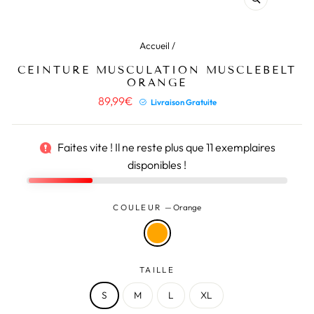
(ESC)
Accueil
/
CEINTURE MUSCULATION MUSCLEBELT
ORANGE
Prix
89,99€
Livraison Gratuite
régulier
Faites vite ! Il ne reste plus que
11
exemplaires
disponibles !
COULEUR
—
Orange
TAILLE
S
M
L
XL