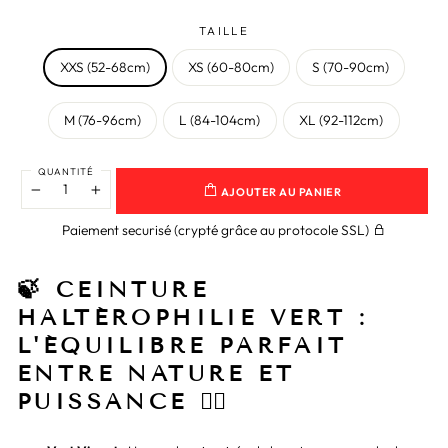
TAILLE
XXS (52-68cm)
XS (60-80cm)
S (70-90cm)
M (76-96cm)
L (84-104cm)
XL (92-112cm)
QUANTITÉ
AJOUTER AU PANIER
−
+
Paiement securisé (crypté grâce au protocole SSL)
🍃 CEINTURE
HALTÉROPHILIE VERT :
L'ÉQUILIBRE PARFAIT
ENTRE NATURE ET
PUISSANCE 🏋️‍♂️