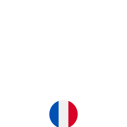
musculation
.
CEINTURE
HALTÉROPHILIE VERT
89,99€