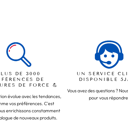
 toutes les morphologies. Et n'oublie pas :
On n'a qu'un seul dos !
A
 Sa tombe bien, on te propose une
ceinture de force pourpre
que t
PLUS DE 3000
UN SERVICE CL
ÉFÉRENCES DE
DISPONIBLE 5J
URES DE FORCE 💪
Vous avez des questions ? No
ion évolue avec les tendances,
pour vous répondre
mme vos préférences. C'est
ous enrichissons constamment
alogue de nouveaux produits.