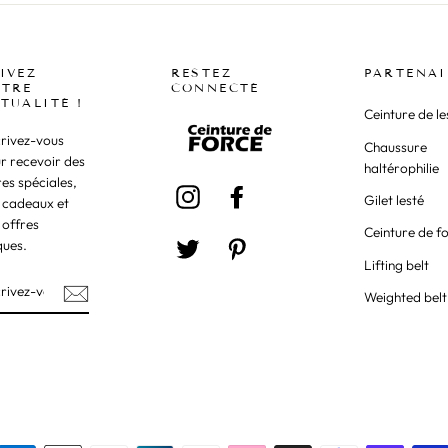
IVEZ
RESTEZ
PARTENAI
TRE
CONNECTÉ
TUALITÉ !
Ceinture de le
crivez-vous
Chaussure
r recevoir des
haltérophilie
res spéciales,
Instagram
Facebook
Gilet lesté
 cadeaux et
 offres
Ceinture de f
ques.
Twitter
Pinterest
Lifting belt
Weighted belt