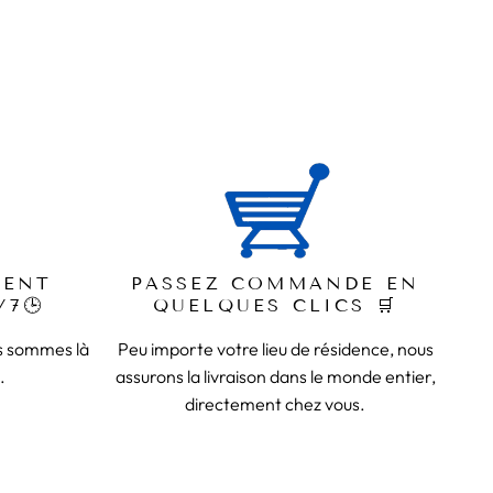
lors si tu veux pratiquer ton sport longtemps tu sais ce
u pourras porter avec dignité et si ça t'intéresse on a
IENT
PASSEZ COMMANDE EN
/7🕒
QUELQUES CLICS 🛒
us sommes là
Peu importe votre lieu de résidence, nous
.
assurons la livraison dans le monde entier,
directement chez vous.