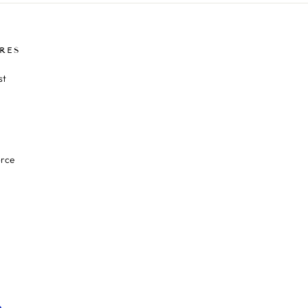
RES
st
orce