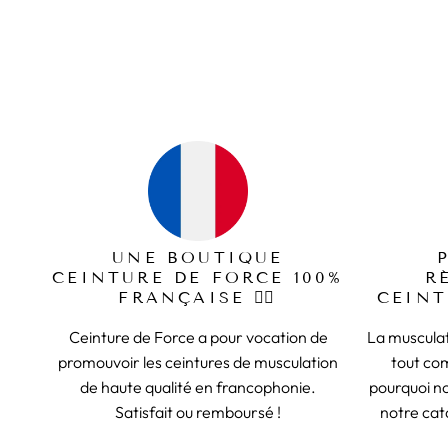
169,99€
levage de poids.
Elle est disponible en plusieurs tailles pour s'adapter à
qu'il te reste à faire !
Tu savais que la couleur de l'honneur est le pourpre ?
même une
collection
dédiée à ce type d'article.
UNE BOUTIQUE
CEINTURE DE FORCE 100%
R
FRANÇAISE 🏋️‍♂️
CEINT
Ceinture de Force a pour vocation de
La musculat
promouvoir les ceintures de musculation
tout co
de haute qualité en francophonie.
pourquoi n
Satisfait ou remboursé !
notre cat