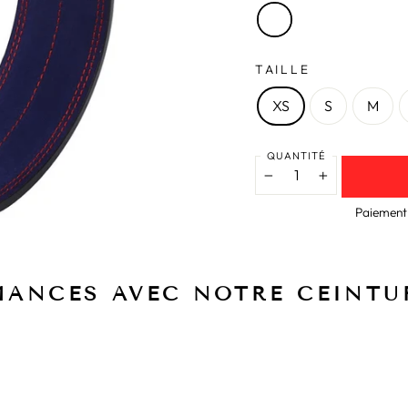
TAILLE
XS
S
M
QUANTITÉ
−
+
Paiement 
MANCES AVEC NOTRE CEINTUR