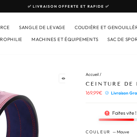
✅ LIVRAISON OFFERTE ET RAPIDE ✅
Diaporama
Pause
ORCE
SANGLE DE LEVAGE
COUDIÈRE ET GENOUILLÈ
ROPHILIE
MACHINES ET ÉQUIPEMENTS
SAC DE SPO
Accueil
/
19
personnes 
CEINTURE DE 
169,99€
Prix
Livraison Gra
régulier
Faites vite !
COULEUR
—
Mauve