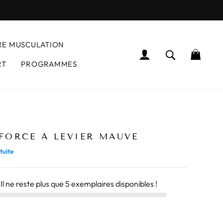
RE MUSCULATION
SE CONNECTER
RECHERCH
PANI
RT
PROGRAMMES
regardent actuellement ce produit
FORCE À LEVIER MAUVE
tuite
 Il ne reste plus que
5
exemplaires disponibles !