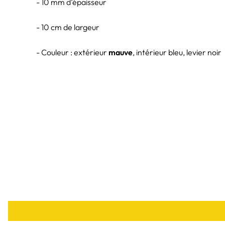
- 10 mm d’épaisseur
- 10 cm de largeur
- Couleur : extérieur
mauve
, intérieur bleu, levier noir
- Matériau : ceinture en
cuir véritable
et levier en
acie
- Disponible en plusieurs tailles pour s'adapter à tou
- Support de levage de poids pour une meilleure stabili
- Fabriquée à partir de matériaux de qualité supérieur
- Levier de tension pour un ajustement facile
- Boucle de ceinture solide pour un ajustement sûr et 