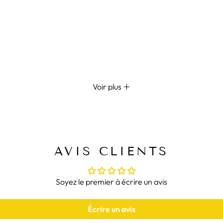
r solide
Voir plus
tes les morphologies; XS/S/M/L/XL (tours de tailles en cm) : 58 à
té
AVIS CLIENTS
e pour une durabilité et un confort optimaux
Soyez le premier à écrire un avis
confortable
Écrire un avis