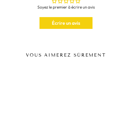
BANDE POIGNET GIRL ROSE
Soyez le premier à écrire un avis
💪💖
Écrire un avis
La
Bande Poignet Girl Rose
est spécialement conçue pour optimiser
vos séances d'entraînement. Elle apporte un soutien exceptionnel à
vos poignets, évitant ainsi les tensions et les blessures. De plus, son
design girly en fait un choix parfait pour les femmes qui veulent
combiner performance et style.
VOUS AIMEREZ SÛREMENT
Jetez un œil à notre
Bande Poignet Girl
pour plus de choix.
Retrouvez aussi notre collection complète de
bandes de poignet
pour musculation
pour explorer d'autres options. 🎁🛍️
BANDE POIGNET GIRL
ROSE
39,99€