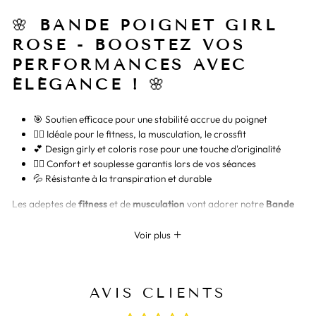
🌸
BANDE POIGNET GIRL
ROSE - BOOSTEZ VOS
PERFORMANCES AVEC
ÉLÉGANCE !
🌸
🎯 Soutien efficace pour une stabilité accrue du poignet
🏋️‍♀️ Idéale pour le fitness, la musculation, le crossfit
💕 Design girly et coloris rose pour une touche d'originalité
🤸‍♀️ Confort et souplesse garantis lors de vos séances
💦 Résistante à la transpiration et durable
Les adeptes de
fitness
et de
musculation
vont adorer notre
Bande
Poignet Girl Rose
. Cette bande vous offre un soutien inégalé lors de
vos séances intensives. Son coloris rose pétillant ajoutera une touche
Voir plus
de féminité à vos entraînements !
CONFORT ET
AVIS CLIENTS
PERFORMANCE AVEC LA