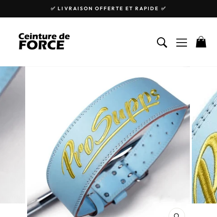
Passer
✅ LIVRAISON OFFERTE ET RAPIDE ✅
au
Diaporama
contenu
Pause
RECHERCHE
NAVIGA
P
FERMER