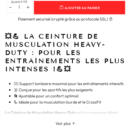
QUANTITÉ
AJOUTER AU PANIER
−
+
Paiement securisé (crypté grâce au protocole SSL)
💥💪 LA CEINTURE DE
MUSCULATION HEAVY-
DUTY : POUR LES
ENTRAÎNEMENTS LES PLUS
INTENSES !💪💥
🏋️‍♀️ Support lombaire maximal pour les entraînements intensifs
🥇 Conçue pour les sportifs les plus exigeants
🔄 Ajustable pour un confort optimal
🦾 Idéale pour la musculation lourde et le CrossFit
La Ceinture de Musculation Heavy-Duty
est la compagne idéale
pour ceux qui poussent leur entraînement à l'extrême. Dotée d'un
Voir plus
support lombaire maximal, cette ceinture est conçue pour résister
aux entraînements les plus intenses et est idéale pour la musculation