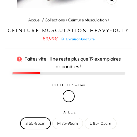
(ESC)
Accueil
/
Collections
/
Ceinture Musculation
/
CEINTURE MUSCULATION HEAVY-DUTY
Prix
89,99€
Livraison Gratuite
régulier
Faites vite ! Il ne reste plus que
19
exemplaires
disponibles !
COULEUR
—
Bleu
TAILLE
S 65-85cm
M 75-95cm
L 85-105cm